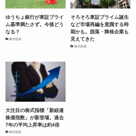
ゆうちょ銀行が東証プライ
そろそろ東証プライム誕生
ム基準満たさず。今後どう
など市場再編を意識する時
なる？
期かも。脱落・降格企業も
見えてきた
株式投資
株式投資
大注目の株式指標「新経連
株価指数」が新登場。過去
7年の平均上昇率は約4倍
株式投資