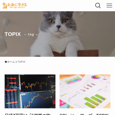
TOPIX
– tag –
ホーム
TOPIX