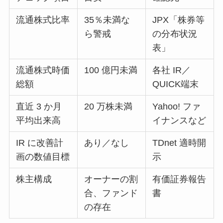
流通株式比率
35％未満な
JPX「株券等
ら警戒
の分布状況
表」
流通株式時価
100 億円未満
各社 IR／
総額
QUICK端末
直近 3 か月
20 万株未満
Yahoo! ファ
平均出来高
イナンスなど
IR に改善計
あり／なし
TDnet 適時開
画の数値目標
示
株主構成
オーナーの割
有価証券報告
合、ファンド
書
の存在