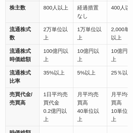
株主数
800人以上
経過措置
400人以
なし
流通株式
2万単位以
1万単位以
2,000単
数
上
上
以上
流通株式
100億円以
10億円以
10億円
時価総額
上
上
上
流通株式
35%以上
5%以上
25％以
比率
売買代金/
1日平均売
月平均売
月平均売
売買高
買代金
買高
買高
0.2億円以
40単位以
10単位
上
上
上
時価総額
-
-
-