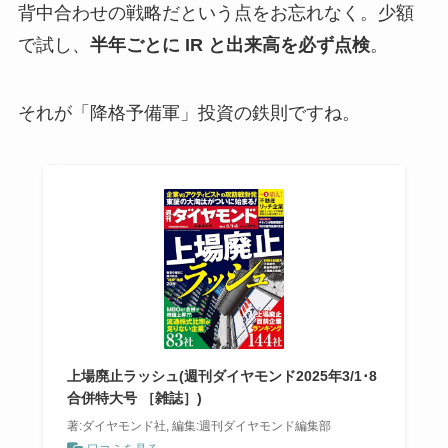
背中合わせの戦略だという点をお忘れなく。少額
で試し、
半年ごとに IR と出来高を必ず点検
。
それが「降格予備軍」投資の鉄則ですね。
上場廃止ラッシュ(週刊ダイヤモンド2025年3/1･8
合併特大号 ［雑誌］)
著:ダイヤモンド社, 編集:週刊ダイヤモンド編集部