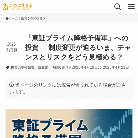
ホーム
投資
株式投資
「東証プライム降格予備軍」への
2025
投資──制度変更が迫るいま、チャ
4/19
ンスとリスクをどう見極める？
2025年4月19日
2025年4月21日
投資の基礎知識
決算書
法律改正
当ページのリンクには広告が含まれている場合がござ
います。