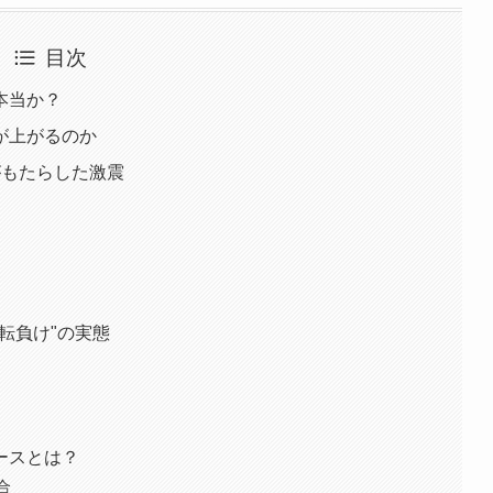
目次
本当か？
が上がるのか
がもたらした激震
転負け"の実態
ースとは？
合