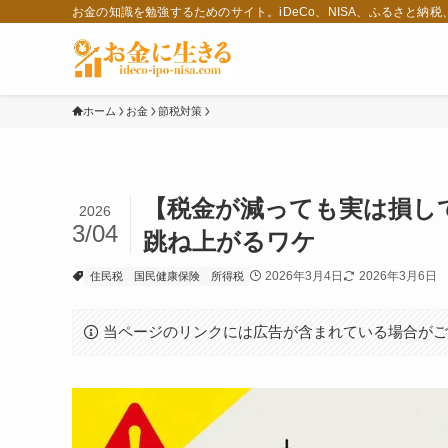
お金の知識を勉強するためのサイト。iDeCo、NISA、ふるさと納
ホーム
お金
節税対策
【税金が減っても実は損し
2026
3/04
跳ね上がるワケ
2026年3月4日
2026年3月6日
住民税
国民健康保険
所得税
当ページのリンクには広告が含まれている場合が