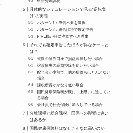
申告分離課税
性
具体的なシミュレーションで見る"逆転負
け"の実態
パターン1：申告不要を選択
パターン2：総合課税で確定申告
FIRE民が特に注意すべき理由
それでも確定申告したほうが得なケースと
は？
複数の証券口座で損益通算したい場合
譲渡損失の繰越控除を使いたい場合
配当金が少額で、他の所得もほとんどない
場合
課税所得がかなり低い場合
国民健康保険料が既に「上限」に達してい
る場合
会社員で社会保険に加入している場合
分離課税と総合課税、国保への影響に違い
はあるか
国民健康保険料はなぜこんなに高いのか