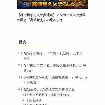
【株で損する人の共通点】アンカーリング効果
の罠と「高値覚え」の恐ろしさ
目次
配当金の税金、「申告すれば得」は本当
か？
なぜ確定申告すると国民健康保険料が上が
るのか
令和6年度からの「課税方式統一」がもたら
した激震
配当金の3つの課税方式を整理する
申告不要制度（源泉徴収のみ）
総合課税