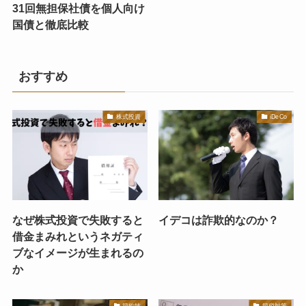
31回無担保社債を個人向け
国債と徹底比較
おすすめ
株式投資
iDeCo
なぜ株式投資で失敗すると
イデコは詐欺的なのか？
借金まみれというネガティ
ブなイメージが生まれるの
か
節約技
節税対策