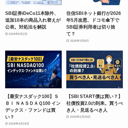
SBI証券iDeCo11本除外、
住信SBIネット銀行が2026
追加10本の商品入れ替えが
年5月改悪、ドコモ傘下で
公表。対処法を解説
SBI証券利用者は切り捨
て？
2026年6月2日
2026年5月6日
【最安ナスダック100】Ｓ
【SBI START債は買い？】
ＢＩ ＮＡＳＤＡＱ100 イン
社債投資2.0の到来。買うべ
デックス・ファンドは買
き人・見送るべき人
い？
2026年2月26日
2026年4月24日