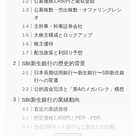
公募価格1,450円と吸収金額
公募株数・売出株数・オファリングレシ
オ
主幹事・幹事証券会社
大株主構成とロックアップ
株主優待
配当政策と利回り予想
SBI新生銀行の歴史的背景
日本長期信用銀行〜新生銀行〜SBI新生銀
行への変遷
公的資金完済と「第4のメガバンク」構想
SBI新生銀行の業績動向
直近の業績推移
想定価格1,450円とPER・PBR
住信SBIネット銀行など競合との比較