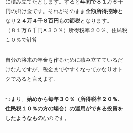
に積み立てたとします。すると
年間で８１万６千
円
の掛け金です。それがそのまま
全額所得控除
と
なり
２４万４千８百円もの節税
となります。
（８１万６千円✕３０％）所得税率２０％、住民税
１０％で計算
自分の将来の年金を作るために積み立てているだ
けなんですが、税金までやすくなってかなりオト
クであると言えます。
つまり、
始めから毎年３０％（所得税率２０％、
住民税１０％の方の場合）の運用ができる投資を
したようなもの
なのです。