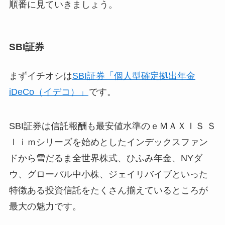
順番に見ていきましょう。
SBI証券
まずイチオシは
SBI証券「個人型確定拠出年金
iDeCo（イデコ）」
です。
SBI証券は信託報酬も最安値水準のｅＭＡＸＩＳ Ｓ
ｌｉｍシリーズを始めとしたインデックスファン
ドから雪だるま全世界株式、ひふみ年金、NYダ
ウ、グローバル中小株、ジェイリバイブといった
特徴ある投資信託をたくさん揃えているところが
最大の魅力です。