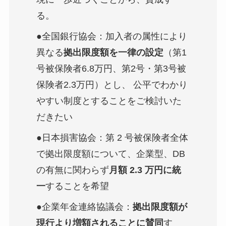
る。
●全国銀行協会：加入者の属性により
異なる
拠出限度額を一律の設定
（第1
号被保険者6.8万円、第2号・第3号被
保険者2.3万円）とし、 公平でわかり
やすい制度とすることをご検討いた
だきたい
●日本損害協会：第 2 号被保険者全体
で拠出限度額について、企業型、DB
の有無に関わらず
月額 2.3 万円に統
一
することを希望
●企業年金連絡協議会：
拠出限度額が
現行より増額されることに賛同
す