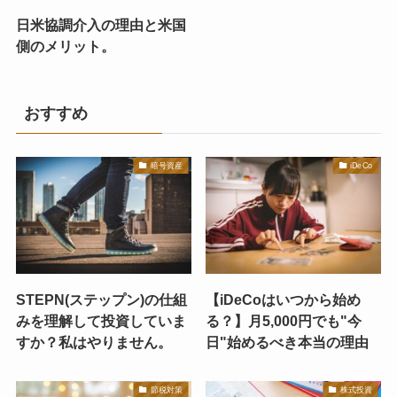
日米協調介入の理由と米国
側のメリット。
おすすめ
暗号資産
iDeCo
STEPN(ステップン)の仕組
【iDeCoはいつから始め
みを理解して投資していま
る？】月5,000円でも"今
すか？私はやりません。
日"始めるべき本当の理由
節税対策
株式投資