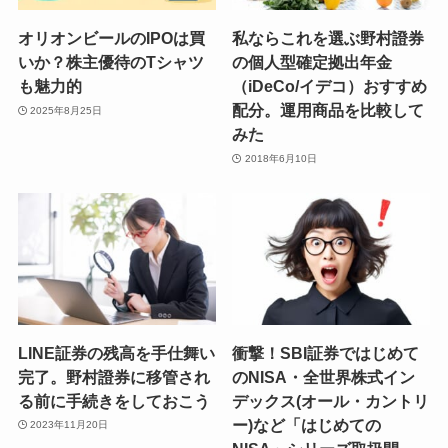
オリオンビールのIPOは買
私ならこれを選ぶ野村證券
いか？株主優待のTシャツ
の個人型確定拠出年金
も魅力的
（iDeCo/イデコ）おすすめ
配分。運用商品を比較して
2025年8月25日
みた
2018年6月10日
LINE証券の残高を手仕舞い
衝撃！SBI証券ではじめて
完了。野村證券に移管され
のNISA・全世界株式イン
る前に手続きをしておこう
デックス(オール・カントリ
ー)など「はじめての
2023年11月20日