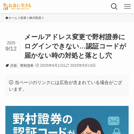
ホーム
投資
株式投資
メールアドレス変更で野村證券に
2025
ログインできない…認証コードが
9/12
届かない時の対処と落とし穴
2025年9月12日
2025年9月14日
詐欺
野村證券
当ページのリンクには広告が含まれている場合がござ
います。