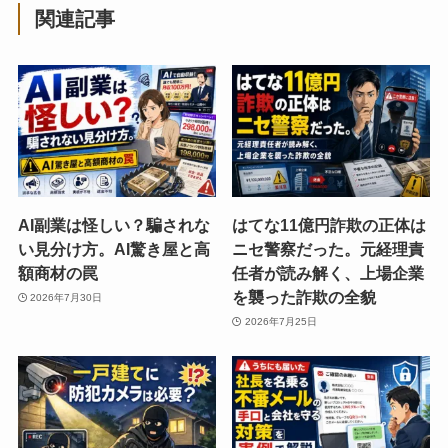
関連記事
AI副業は怪しい？騙されな
はてな11億円詐欺の正体は
い見分け方。AI驚き屋と高
ニセ警察だった。元経理責
額商材の罠
任者が読み解く、上場企業
を襲った詐欺の全貌
2026年7月30日
2026年7月25日