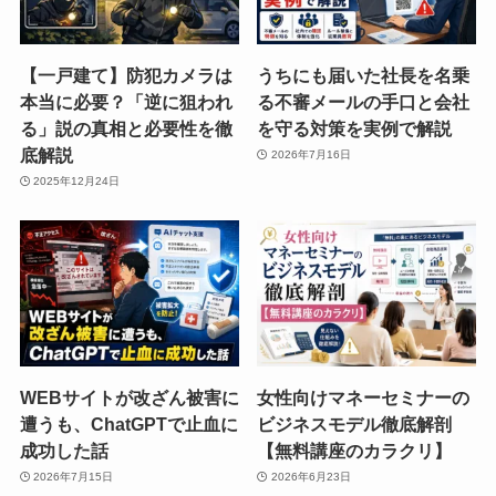
【一戸建て】防犯カメラは
うちにも届いた社長を名乗
本当に必要？「逆に狙われ
る不審メールの手口と会社
る」説の真相と必要性を徹
を守る対策を実例で解説
底解説
2026年7月16日
2025年12月24日
WEBサイトが改ざん被害に
女性向けマネーセミナーの
遭うも、ChatGPTで止血に
ビジネスモデル徹底解剖
成功した話
【無料講座のカラクリ】
2026年7月15日
2026年6月23日