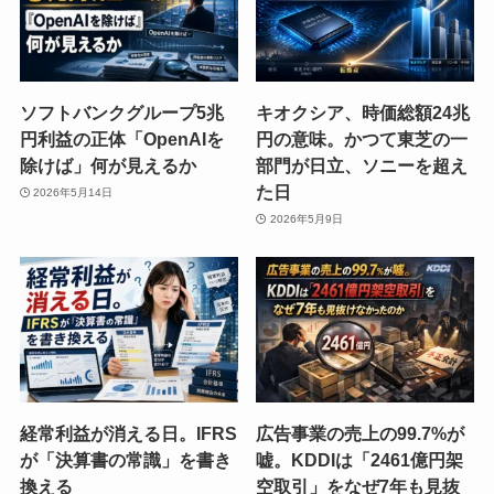
ソフトバンクグループ5兆
キオクシア、時価総額24兆
円利益の正体「OpenAIを
円の意味。かつて東芝の一
除けば」何が見えるか
部門が日立、ソニーを超え
た日
2026年5月14日
2026年5月9日
経常利益が消える日。IFRS
広告事業の売上の99.7%が
が「決算書の常識」を書き
嘘。KDDIは「2461億円架
換える
空取引」をなぜ7年も見抜