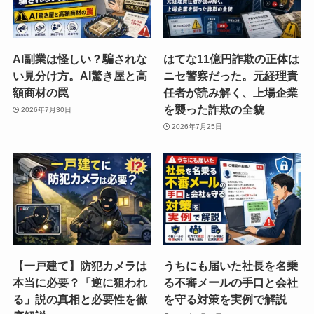
AI副業は怪しい？騙されな
はてな11億円詐欺の正体は
い見分け方。AI驚き屋と高
ニセ警察だった。元経理責
額商材の罠
任者が読み解く、上場企業
を襲った詐欺の全貌
2026年7月30日
2026年7月25日
【一戸建て】防犯カメラは
うちにも届いた社長を名乗
本当に必要？「逆に狙われ
る不審メールの手口と会社
る」説の真相と必要性を徹
を守る対策を実例で解説