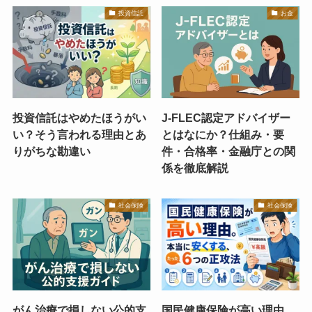
投資信託
お金
投資信託はやめたほうがい
J-FLEC認定アドバイザー
い？そう言われる理由とあ
とはなにか？仕組み・要
りがちな勘違い
件・合格率・金融庁との関
係を徹底解説
社会保険
社会保険
がん治療で損しない公的支
国民健康保険が高い理由。