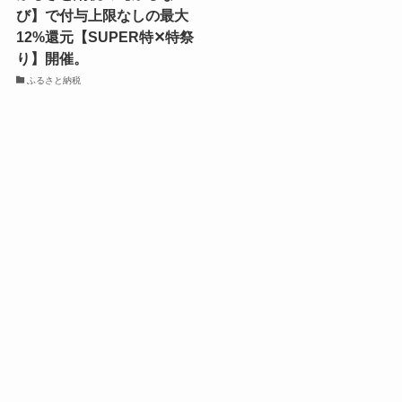
び】で付与上限なしの最大
12%還元【SUPER特✕特祭
り】開催。
ふるさと納税