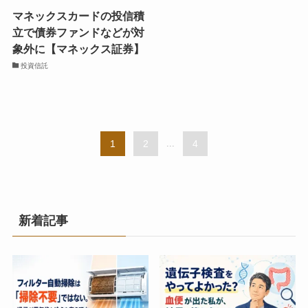
マネックスカードの投信積
立で債券ファンドなどが対
象外に【マネックス証券】
投資信託
1
2
...
4
新着記事