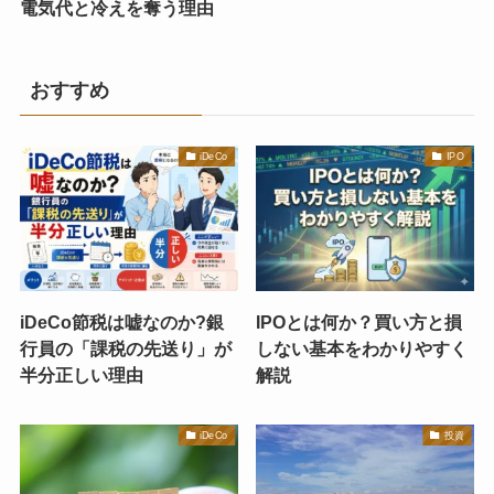
電気代と冷えを奪う理由
おすすめ
iDeCo
IPO
iDeCo節税は嘘なのか?銀
IPOとは何か？買い方と損
行員の「課税の先送り」が
しない基本をわかりやすく
半分正しい理由
解説
iDeCo
投資