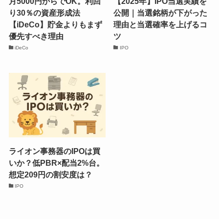
月5000円からでOK。利回
【2025年】IPO当選実績を
り30％の資産形成法
公開｜当選銘柄が下がった
【iDeCo】貯金よりもまず
理由と当選確率を上げるコ
優先すべき理由
ツ
iDeCo
IPO
ライオン事務器のIPOは買
いか？低PBR×配当2%台。
想定209円の割安度は？
IPO