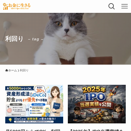
利回り
– tag –
ホーム
利回り