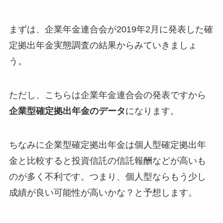
まずは、企業年金連合会が2019年2月に発表した確
定拠出年金実態調査の結果からみていきましょ
う。
ただし、こちらは企業年金連合会の発表ですから
企業型確定拠出年金のデータ
になります。
ちなみに企業型確定拠出年金は個人型確定拠出年
金と比較すると投資信託の信託報酬などが高いも
のが多く不利です。つまり、個人型ならもう少し
成績が良い可能性が高いかな？と予想します。