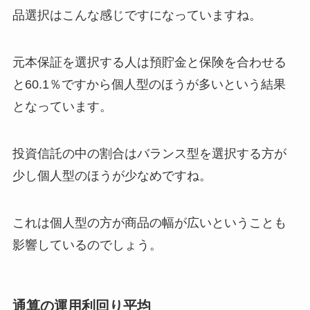
品選択はこんな感じですになっていますね。
元本保証を選択する人は預貯金と保険を合わせる
と60.1％ですから個人型のほうが多いという結果
となっています。
投資信託の中の割合はバランス型を選択する方が
少し個人型のほうが少なめですね。
これは個人型の方が商品の幅が広いということも
影響しているのでしょう。
通算の運用利回り平均