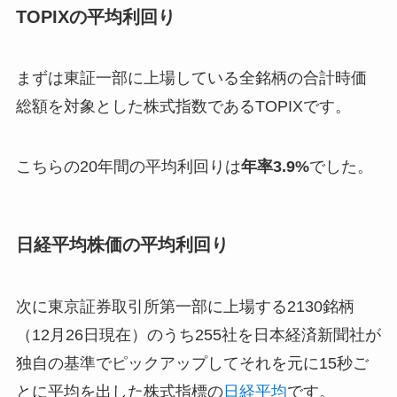
TOPIXの平均利回り
まずは東証一部に上場している全銘柄の合計時価
総額を対象とした株式指数であるTOPIXです。
こちらの20年間の平均利回りは
年率3.9%
でした。
日経平均株価の平均利回り
次に東京証券取引所第一部に上場する2130銘柄
（12月26日現在）のうち255社を日本経済新聞社が
独自の基準でピックアップしてそれを元に15秒ご
とに平均を出した株式指標の
日経平均
です。