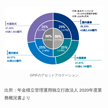
GPIFのアセットアロケーション
出所：年金積立管理運用独立行政法人 2020年度業
務概況書より