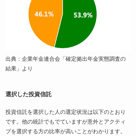
出典：企業年金連合会「確定拠出年金実態調査の
結果」より
選択した投資信託
投資信託を選択した人の選定状況は以下のとおり
です。他の統計でもでていますが意外とアクティ
ブを選択する方の比率が高いことがわかります。