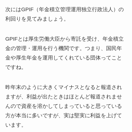
次にはGPIF（年金積立管理運用独立行政法人）の
利回りを見てみましょう。
GPIFとは厚生労働大臣から寄託を受け、年金積立
金の管理・運用を行う機関です。つまり、国民年
金や厚生年金を運用してくれている団体ってこと
ですね。
昨年末のように大きくマイナスとなると報道され
ますが、利益が出たときはほとんど報道されませ
んので資産を溶かしてしまっていると思っている
方が本当に多いですが、実は堅実に利益を上げて
います。