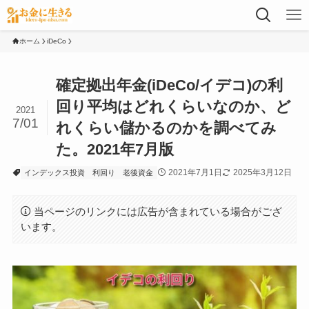
ホーム
iDeCo
確定拠出年金(iDeCo/イデコ)の利
回り平均はどれくらいなのか、ど
2021
7/01
れくらい儲かるのかを調べてみ
た。2021年7月版
2021年7月1日
2025年3月12日
インデックス投資
利回り
老後資金
当ページのリンクには広告が含まれている場合がござ
います。