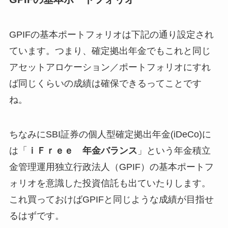
GPIFの基本ポートフォリオは下記の通り設定され
ています。つまり、確定拠出年金でもこれと同じ
アセットアロケーション／ポートフォリオにすれ
ば同じくらいの成績は確保できるってことです
ね。
ちなみにSBI証券の個人型確定拠出年金(iDeCo)に
は「
ｉＦｒｅｅ 年金バランス
」という年金積立
金管理運用独立行政法人（GPIF）の基本ポートフ
ォリオを意識した投資信託も出ていたりします。
これ買っておけばGPIFと同じような成績が目指せ
るはずです。