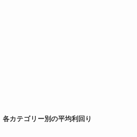
各カテゴリー別の平均利回り