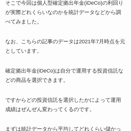
そこで今回は個人型確定拠出年金(iDeCo)の利回り
が実際どれくらいなのかを統計データなどから調
べてみました。
なお、こちらの記事のデータは2021年7月時点を元
としています。
確定拠出年金(iDeCo)は自分で運用する投資信託な
どの商品を選択できます。
ですからどの投資信託を選択したかによって運用
成績はぜんぜん変わってくるのです。
まずは統計データから平均してどれくらい儲かっ