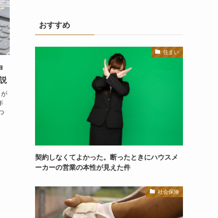
おすすめ
住まい
申
解説
）が
年
つ
契約しなくてよかった。断ったときにハウスメ
ーカーの営業の本性が見えた件
社会保険