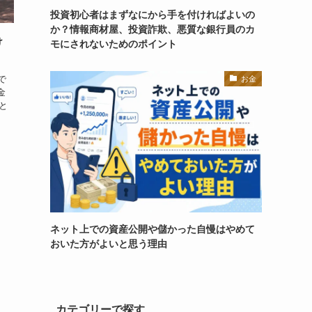
投資初心者はまずなにから手を付ければよいの
か？情報商材屋、投資詐欺、悪質な銀行員のカ
け
モにされないためのポイント
で
お金
金
と
ネット上での資産公開や儲かった自慢はやめて
おいた方がよいと思う理由
カテゴリーで探す