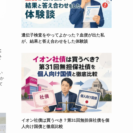
遺伝子検査をやってよかった？血便が出た私
が、結果と答え合わせをした体験談
た
そ
い
所か
て
イオン社債は買うべき？第31回無担保社債を個
人向け国債と徹底比較