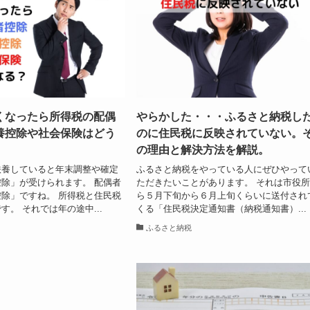
くなったら所得税の配偶
やらかした・・・ふるさと納税し
養控除や社会保険はどう
のに住民税に反映されていない。
の理由と解決方法を解説。
扶養していると年末調整や確定
ふるさと納税をやっている人にぜひやって
除」が受けられます。 配偶者
ただきたいことがあります。 それは市役
除」ですね。 所得税と住民税
ら５月下旬から６月上旬くらいに送付され
す。 それでは年の途中...
くる「住民税決定通知書（納税通知書）...
ふるさと納税