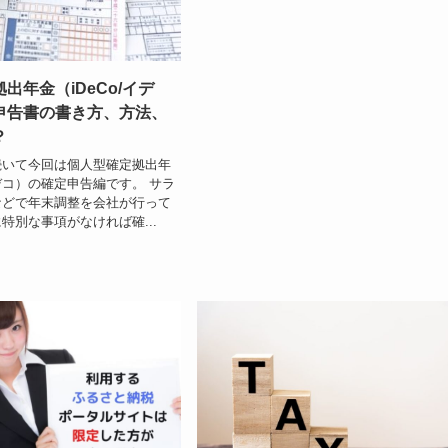
出年金（iDeCo/イデ
申告書の書き方、方法、
？
続いて今回は個人型確定拠出年
イデコ）の確定申告編です。 サラ
などで年末調整を会社が行って
特別な事項がなければ確...