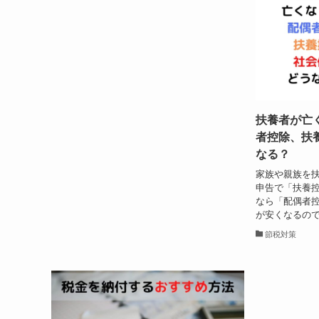
扶養者が亡
者控除、扶
なる？
家族や親族を
申告で「扶養控
なら「配偶者控
が安くなるので
節税対策