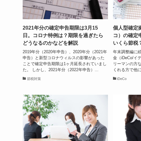
2021年分の確定申告期限は3月15
個人型確定拠
日。コロナ特例は？期限を過ぎたら
コ）の確定
どうなるのかなどを解説
いくら節税
2019年分（2020年申告）、2020年分（2021年
年末調整編に
申告）と新型コロナウィルスの影響があった
金（iDeCo/
ことで確定申告期限は1ヶ月延長されていまし
リーマンの方
た。 しかし、2021年分（2022年申告）...
くれる方で他に
節税対策
iDeCo