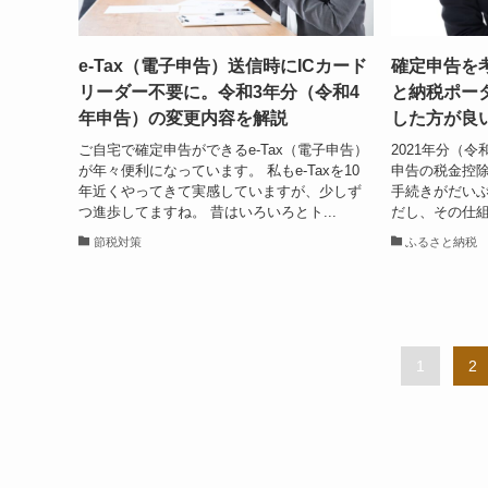
e-Tax（電子申告）送信時にICカード
確定申告を
リーダー不要に。令和3年分（令和4
と納税ポー
年申告）の変更内容を解説
した方が良
ご自宅で確定申告ができるe-Tax（電子申告）
2021年分（
が年々便利になっています。 私もe-Taxを10
申告の税金控
年近くやってきて実感していますが、少しず
手続きがだいぶ
つ進歩してますね。 昔はいろいろとト...
だし、その仕組
節税対策
ふるさと納税
1
2