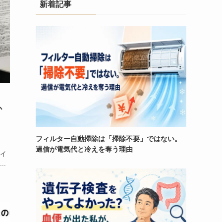
新着記事
か
フィルター自動掃除は「掃除不要」ではない。
過信が電気代と冷えを奪う理由
/イ
..