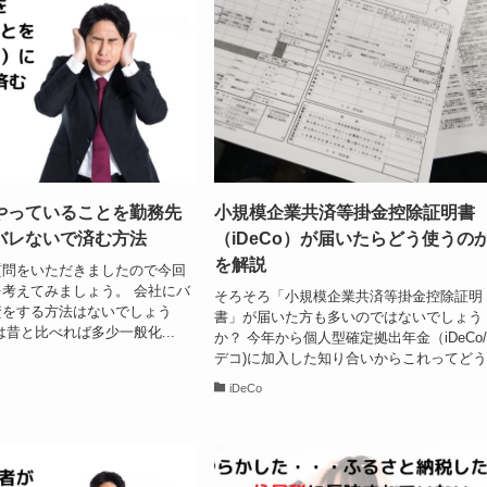
やっていることを勤務先
小規模企業共済等掛金控除証明書
バレないで済む方法
（iDeCo）が届いたらどう使うの
を解説
質問をいただきましたので今回
考えてみましょう。 会社にバ
そろそろ「小規模企業共済等掛金控除証明
資をする方法はないでしょう
書」が届いた方も多いのではないでしょう
は昔と比べれば多少一般化...
か？ 今年から個人型確定拠出年金（iDeCo
デコ)に加入した知り合いからこれってどう.
iDeCo