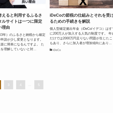
考えると利用するふるさ
iDeCoの節税の仕組みとそれを受
タルサイトは一つに限定
るための手続きを解説
い理由
個人型確定拠出年金（iDeCo/イデコ）はす
に200万人が加入する人気の制度です。 年
令和3年）のふるさと納税から確定
だけでは2000万円足りない問題が生じたこ
除申請が少し変更となります。
もあり、さらに加入者が増加傾向にあり...
楽に簡単になるんですよ。 た
を理解していないと対...
iDeCo
3
4
...
5