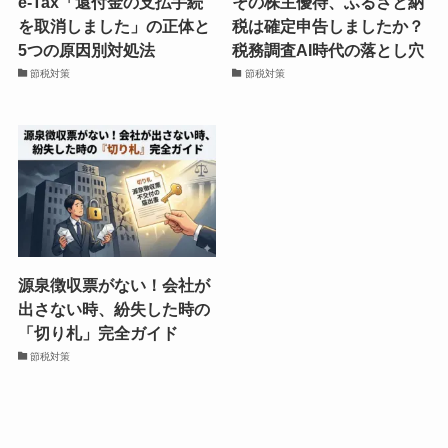
e-Tax「還付金の支払手続
その株主優待、ふるさと納
を取消しました」の正体と
税は確定申告しましたか？
5つの原因別対処法
税務調査AI時代の落とし穴
節税対策
節税対策
源泉徴収票がない！会社が
出さない時、紛失した時の
「切り札」完全ガイド
節税対策