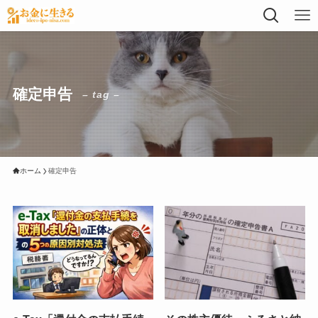
確定申告
– tag –
ホーム
確定申告