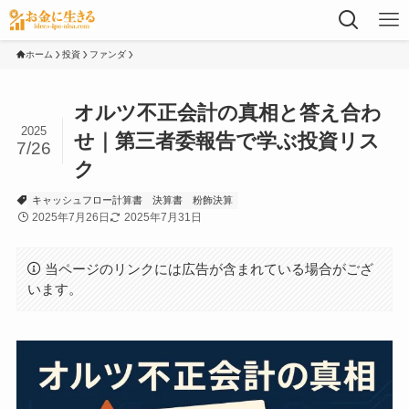
ホーム
投資
ファンダ
オルツ不正会計の真相と答え合わ
2025
せ｜第三者委報告で学ぶ投資リス
7/26
ク
キャッシュフロー計算書
決算書
粉飾決算
2025年7月26日
2025年7月31日
当ページのリンクには広告が含まれている場合がござ
います。