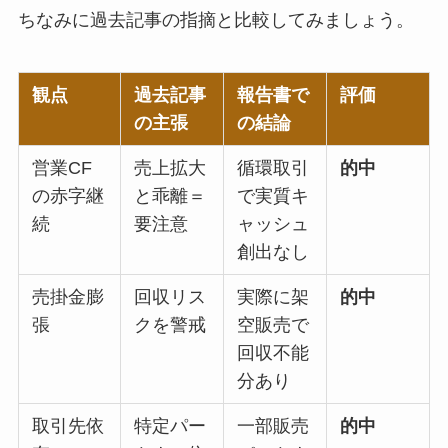
ちなみに過去記事の指摘と比較してみましょう。
観点
過去記事
報告書で
評価
の主張
の結論
営業CF
売上拡大
循環取引
的中
の赤字継
と乖離＝
で実質キ
続
要注意
ャッシュ
創出なし
売掛金膨
回収リス
実際に架
的中
張
クを警戒
空販売で
回収不能
分あり
取引先依
特定パー
一部販売
的中