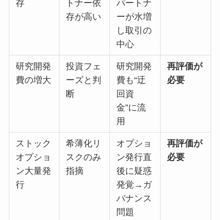
存
トナー依
パートナ
存が高い
ーが水増
し取引の
中心
研究開発
投資フェ
研究開発
再評価が
費の増大
ーズと判
費も“迂
必要
断
回資
金”に流
用
ストック
希薄化リ
オプショ
再評価が
オプショ
スクのみ
ン発行直
必要
ン大量発
指摘
後に疑惑
行
発覚→ガ
バナンス
問題