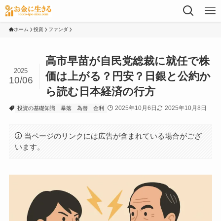
ホーム
投資
ファンダ
高市早苗が自民党総裁に就任で株
2025
価は上がる？円安？日銀と公約か
10/06
ら読む日本経済の行方
2025年10月6日
2025年10月8日
投資の基礎知識
暴落
為替
金利
当ページのリンクには広告が含まれている場合がござ
います。