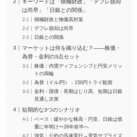
キーワードは「積極財政」「デフレ脱却
は尚早」「日銀との関係」
積極財政と物価高対策
デフレ脱却は尚早
日銀との関係
マーケットは何を織り込む？——株価・
為替・金利の3点セット
株価：内需ディフェンシブと円安メリッ
トの両輪
為替（ドル/円）：150円トライ観測
金利・国債：長期はじり高、短期は日銀
見通し次第
短期的な3つのシナリオ
ベース：緩やかな株高・円安、日銀は慎
重に年明け〜26年前半へ
強気：公約の迅速実行→景気サプライズ