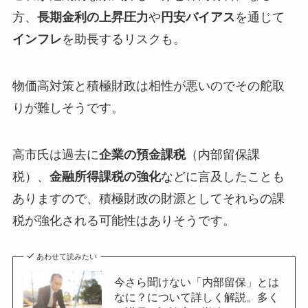
方、
長期金利の上昇圧力
や
円安バイアス
を通じて
インフレ
を助長するリスクも。
物価高対策と積極財政は相性が悪いのでその舵取
りが難しそうです。
高市氏は過去に
企業の預金課税
（内部留保課
税）、
金融所得課税の強化
などに言及したことも
ありますので、積極財政の財源としてそれらの課
税が強化される可能性はありそうです。
あわせて読みたい
今さら聞けない「内部留保」とは
なに？について詳しく解説。多く