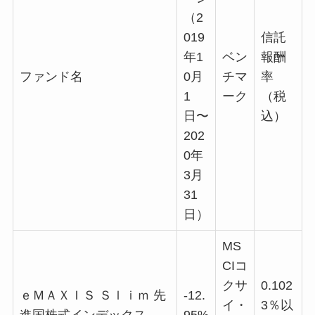
（2
019
信託
年1
ベン
報酬
ファンド名
0月
チマ
率
1
ーク
（税
日〜
込）
202
0年
3月
31
日）
MS
CIコ
クサ
0.102
ｅＭＡＸＩＳ Ｓｌｉｍ 先
-12.
イ・
3％以
進国株式インデックス
95%