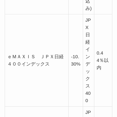
込
み)
JP
X
日
経
イ
0.4
ｅＭＡＸＩＳ ＪＰＸ日経
-10.
ン
4％以
４００インデックス
30%
デ
内
ッ
ク
ス
40
0
JP