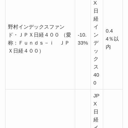
X
日
経
野村インデックスファン
イ
0.4
ド・ＪＰＸ日経４００ （愛
-10.
ン
4％以
称：Ｆｕｎｄｓ－ｉ ＪＰ
33%
デ
内
Ｘ日経４００）
ッ
ク
ス
40
0
JP
X
日
経
イ