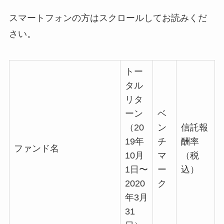
スマートフォンの方はスクロールしてお読みくだ
さい。
トー
タル
リタ
ーン
ベ
（20
ン
信託報
19年
チ
酬率
ファンド名
10月
マ
（税
1日〜
ー
込）
2020
ク
年3月
31