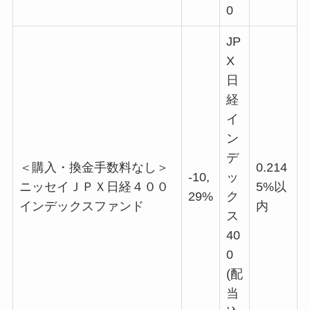
0
JP
X
日
経
イ
ン
デ
＜購入・換金手数料なし＞
0.214
-10,
ッ
ニッセイＪＰＸ日経４００
5%以
29%
ク
インデックスファンド
内
ス
40
0
(配
当