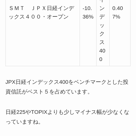
ＳＭＴ ＪＰＸ日経インデ
-10.
ン
0.40
ックス４００・オープン
36%
デ
7%
ッ
ク
ス
40
0
JPX日経インデックス400をベンチマークとした投
資信託がベスト５を占めています。
日経225やTOPIXよりも少しマイナス幅が少なくな
っていますね。