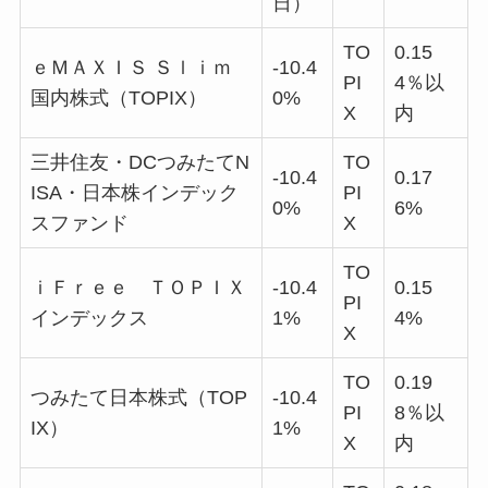
日）
TO
0.15
ｅＭＡＸＩＳ Ｓｌｉｍ
-10.4
PI
4％以
国内株式（TOPIX）
0%
X
内
三井住友・DCつみたてN
TO
-10.4
0.17
ISA・日本株インデック
PI
0%
6%
スファンド
X
TO
ｉＦｒｅｅ ＴＯＰＩＸ
-10.4
0.15
PI
インデックス
1%
4%
X
TO
0.19
つみたて日本株式（TOP
-10.4
PI
8％以
IX）
1%
X
内