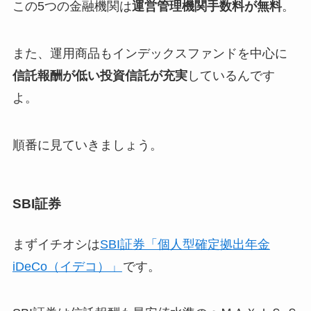
この5つの金融機関は
運営管理機関手数料が無料
。
また、運用商品も
インデックスファンドを中心に
信託報酬が低い投資信託が充実
しているんです
よ。
順番に見ていきましょう。
SBI証券
まずイチオシは
SBI証券「個人型確定拠出年金
iDeCo（イデコ）」
です。