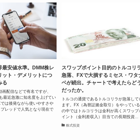
界最安値水準。DMM株レ
スワップポイント目的のトルコリ
リット・デメリットにつ
急落、FXで大損するミセス・ワタ
みる
ベが続出。チャートで考えたらど
だったか。
動画配信などで有名ですが、
証券も最近急激に知名度を上げてい
トルコの通貨であるトルコリラが急落して
FXでは後発ながら使いやすさや
ます。FX（為替証拠金取引）をやってい
スプレッドで人気となり現在で
の中ではトルコリラは金利が高くスワップ
イント（金利差収入）目当ての長期投資...
株式投資