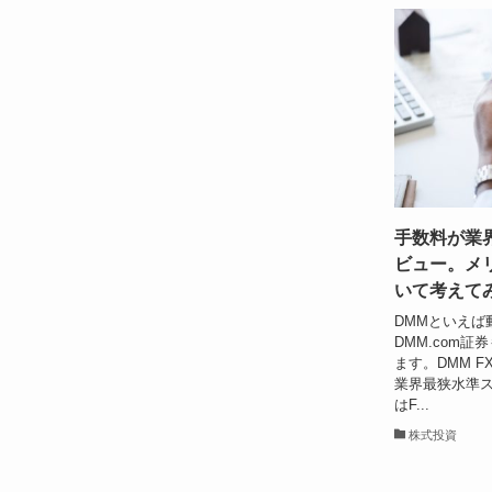
手数料が業
ビュー。メ
いて考えて
DMMといえば
DMM.com
ます。DMM 
業界最狭水準
はF...
株式投資