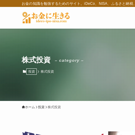
お金の知識を勉強するためのサイト。iDeCo、NISA、ふるさと納
株式投資
– category –
投資
株式投資
ホーム
投資
株式投資