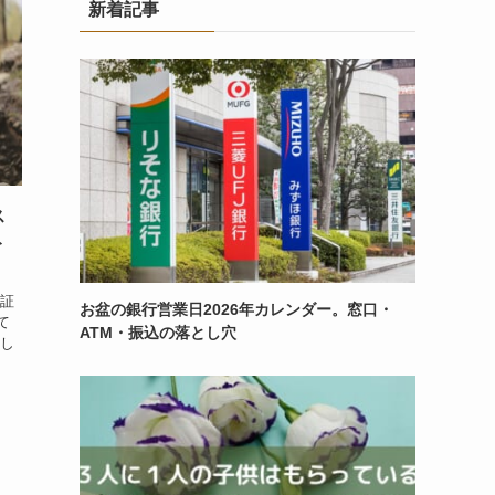
新着記事
ス
ト
替証
お盆の銀行営業日2026年カレンダー。窓口・
て
ATM・振込の落とし穴
 し