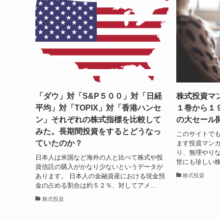
「ダウ」対「S&P５００」対「日経
株式投資マ
平均」対「TOPIX」対「香港ハンセ
１巻から１
ン」それぞれの株式指標を比較して
の大セール
みた。長期間投資をするとどうなっ
このサイトで
ていたのか？
ます投資マンガ
り、無理やり
日本人は米国など海外の人と比べて株式や投
世にも珍しい株
資信託の購入がかなり少ないというデータが
あります。 日本人の金融資産における現金預
株式投資
金の占める割合は約５２％、対してアメ...
株式投資