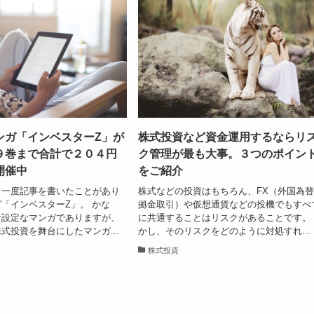
ンガ「インベスターZ」が
株式投資など資金運用するならリ
９巻まで合計で２０４円
ク管理が最も大事。３つのポイン
開催中
をご紹介
も一度記事を書いたことがあり
株式などの投資はもちろん、FX（外国為
「インベスターZ」。 かな
拠金取引）や仮想通貨などの投機でもすべ
な設定なマンガでありますが、
に共通することはリスクがあることです。
式投資を舞台にしたマンガ...
かし、そのリスクをどのように対処すれ...
株式投資