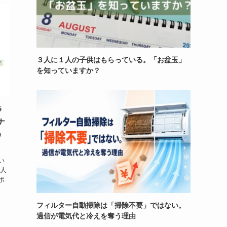
３人に１人の子供はもらっている。「お盆玉」
を知っていますか？
ラ
ナ
う
い
る人
ポ
フィルター自動掃除は「掃除不要」ではない。
過信が電気代と冷えを奪う理由