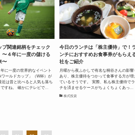
ップ関連銘柄をチェック
今日のランチは「株主優待」で！
。〜４年に一度の儲ける
ンチにおすすめお食事券がもらえる
来〜
社をご紹介
４年に一度の世界的なイベント
月曜から夜ふかしで有名な桐谷さんの影響
FAワールドカップ」（W杯）が
あり、株主優待をつかって食事する方が増
最近は昔と比べると人気も落ち
ているそうです。 実際、私も株主優待で
ですね。 確かにテレビで...
チを済ませるケースがちょくちょくあっ...
株式投資