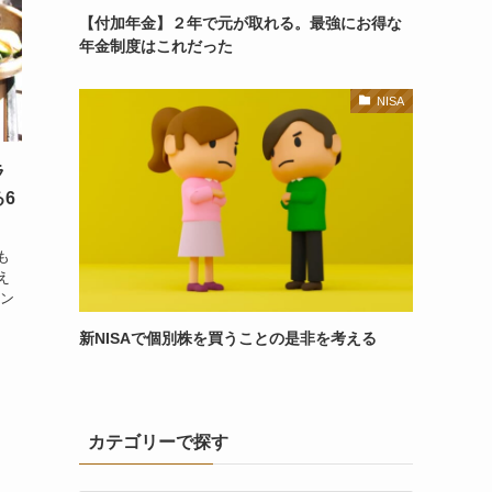
【付加年金】２年で元が取れる。最強にお得な
年金制度はこれだった
NISA
ラ
6
も
え
ラン
新NISAで個別株を買うことの是非を考える
カテゴリーで探す