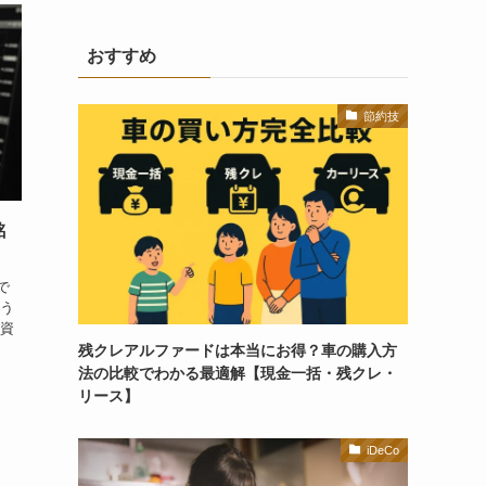
おすすめ
節約技
銘
で
よう
投資
残クレアルファードは本当にお得？車の購入方
法の比較でわかる最適解【現金一括・残クレ・
リース】
iDeCo