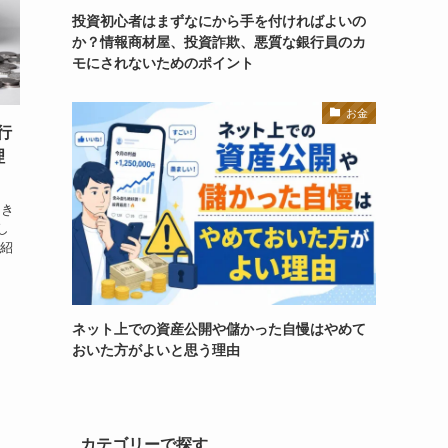
投資初心者はまずなにから手を付ければよいの
か？情報商材屋、投資詐欺、悪質な銀行員のカ
モにされないためのポイント
お金
行
理
てき
し
ご紹
ネット上での資産公開や儲かった自慢はやめて
おいた方がよいと思う理由
カテゴリーで探す