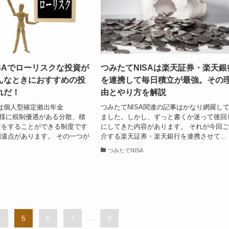
SAでローリスクな投資が
つみたてNISAは楽天証券・楽天銀
んなときにおすすめの投
を連携して毎日積立が最強。その
れだ！
由とやり方を解説
Aは個人型確定拠出年金
つみたてNISA関連の記事はかなり網羅し
と同様に税制優遇がある分散、積
ました。しかし、ずっと書くか迷って後回
資をすることができる制度です
にしてきた内容があります。 それが今回
違点があります。 その一つが
介する楽天証券・楽天銀行を連携させて...
つみたてNISA
4
5
6
7
...
9