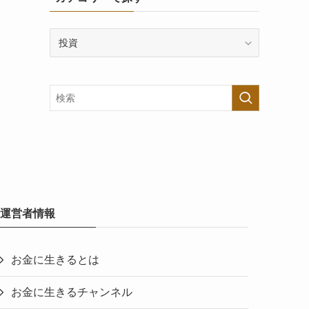
カ
テ
ゴ
リ
ー
で
探
す
運営者情報
お金に生きるとは
お金に生きるチャンネル