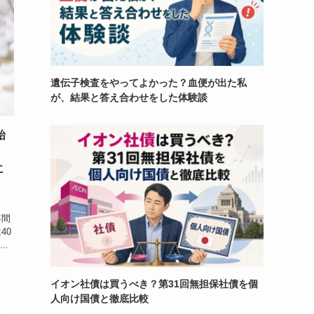
遺伝子検査をやってよかった？血便が出た私
が、結果と答え合わせをした体験談
始
。
に
は
年間
40
..
イオン社債は買うべき？第31回無担保社債を個
人向け国債と徹底比較