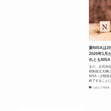
新NISAは
2020年1
れともNIS
まだ、正式決定
税制改正大綱
NISA（少額投
終了することに
つみたてNISA