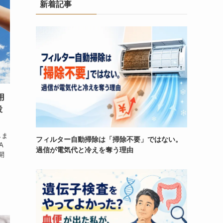
新着記事
用
投
しま
フィルター自動掃除は「掃除不要」ではない。
A
過信が電気代と冷えを奪う理由
開