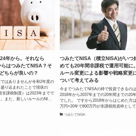
2024年から。それなら
つみたてNISA（積立NISA)がいつ
月からはつみたてNISA？そ
めても20年間非課税で運用可能に
Aどちらが良いの？
ルール変更による影響や戦略変更
ついて考えてみる
ではありませんが令和2年度の
に盛り込まれたことで現状の
今までつみたてNISAの枠で投資できるの
資非課税制度）は2023年までで
2018年から2037年までの20年間までの20
。また、新しいルールのNI...
でした。 ですから2018年からはじめた方は
万円×20年で800万円が非課税投資枠として.
つみたてNISA