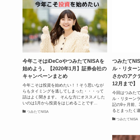
今年こそはiDeCoやつみたてNISAを
つみたてNI
始めよう。【2020年1月】証券会社の
ル・リター
キャンペーンまとめ
さかのアクテ
12月まで】
今年こそは投資を始めたい！！そう思いなが
らもタイミングを逃してしまった・・・って
今回はつみたて
話はよく聞きます。 そんな方にオススメした
ル・リターンラ
いのは1月から投資をはじめることです...
記の9ヶ月前、
るとまったく違
つみたてNISA
つみたてNISA