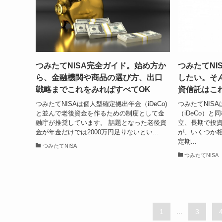
つみたてNISA完全ガイド。始め方か
つみたてNI
ら、金融機関や商品の選び方、出口
したい。そ
戦略までこれをみればすべてOK
資信託はこ
つみたてNISAは個人型確定拠出年金（iDeCo)
つみたてNIS
と並んで老後資金を作るための制度として金
（iDeCo）
融庁が推奨しています。 話題となった老後資
立、長期で投
金が年金だけでは2000万円足りないとい...
が、いくつか相
定期...
つみたてNISA
つみたてNISA
1
...
3