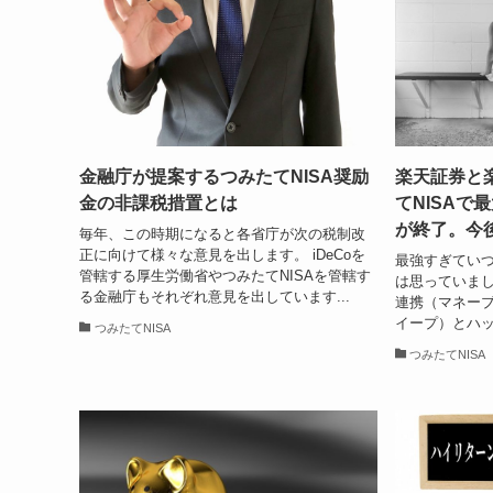
金融庁が提案するつみたてNISA奨励
楽天証券と
金の非課税措置とは
てNISAで
が終了。今
毎年、この時期になると各省庁が次の税制改
正に向けて様々な意見を出します。 iDeCoを
最強すぎてい
管轄する厚生労働省やつみたてNISAを管轄す
は思っていま
る金融庁もそれぞれ意見を出しています...
連携（マネー
イープ）とハッ
つみたてNISA
つみたてNISA