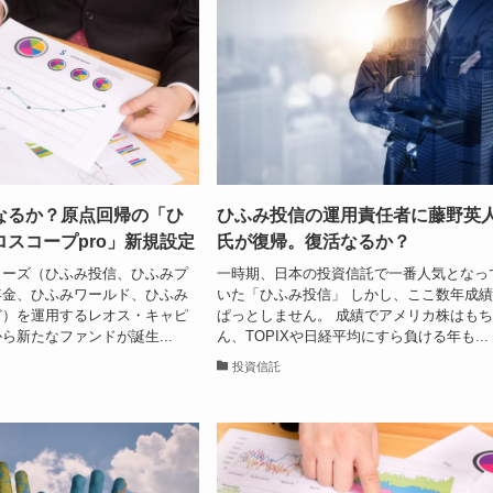
なるか？原点回帰の「ひ
ひふみ投信の運用責任者に藤野英
スコープpro」新規設定
氏が復帰。復活なるか？
リーズ（ひふみ投信、ひふみプ
一時期、日本の投資信託で一番人気となっ
年金、ひふみワールド、ひふみ
いた「ひふみ投信」 しかし、ここ数年成
ど）を運用するレオス・キャピ
ぱっとしません。 成績でアメリカ株はも
ら新たなファンドが誕生...
ん、TOPIXや日経平均にすら負ける年も...
投資信託