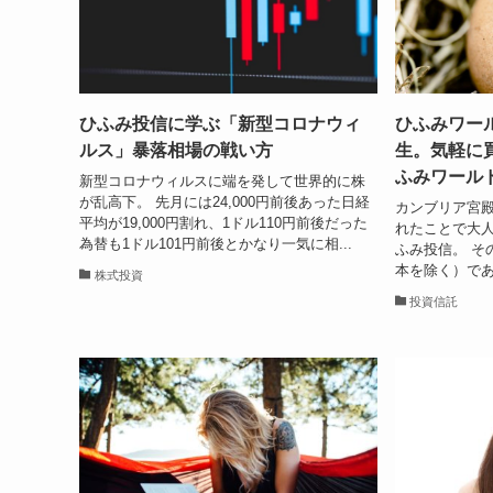
ひふみ投信に学ぶ「新型コロナウィ
ひふみワー
ルス」暴落相場の戦い方
生。気軽に
ふみワール
新型コロナウィルスに端を発して世界的に株
が乱高下。 先月には24,000円前後あった日経
カンブリア宮
平均が19,000円割れ、1ドル110円前後だった
れたことで大
為替も1ドル101円前後とかなり一気に相...
ふみ投信。 そ
本を除く）であ
株式投資
投資信託