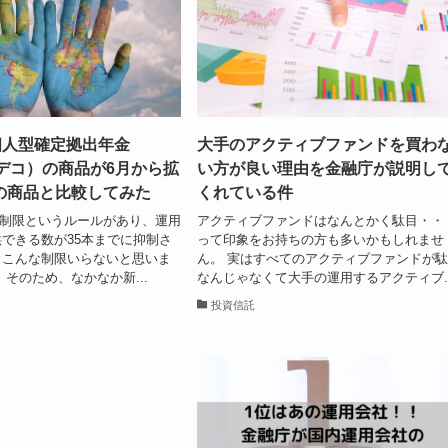
個人型確定拠出年金
大手のアクティブファンドを買わ
/イデコ）の商品が6月から拡
い方が良い理由を金融庁が説明し
の商品と比較してみた
くれている件
35本制限というルールがあり、運用
アクティブファンドはなんとかく駄目・・
できる数が35本までに抑制さ
って印象をお持ちの方も多いかもしれませ
（こんな制限いらないと思いま
ん。 実はすべてのアクティブファンドが
 そのため、なかなか新...
なんじゃなくて大手の運用するアクティブ..
投資信託