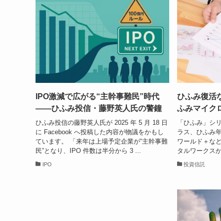
IPO激減で広がる“主幹事難民”時代
ひふみ復活
――ひふみ投信・藤野英人氏の警鐘
ふみマイクロ
ひふみ投信の藤野英人氏が 2025 年 5 月 18 日
「ひふみ」シ
に Facebook へ投稿した内容が物議をかもし
ラス、ひふみ
ています。 「来年は上場予定企業が“主幹事難
ワールド＋な
民”となり、IPO 件数は半分から 3 ...
タルワークスか
IPO
投資信託