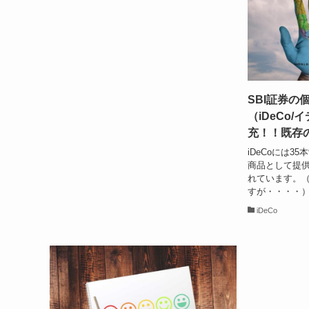
SBI証券の
（iDeCo
充！！既存
iDeCoには
商品として提供
れています。
すが・・・・）
iDeCo