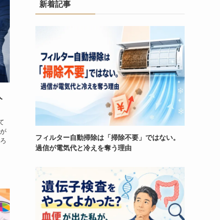
新着記事
人
て
績が
フィルター自動掃除は「掃除不要」ではない。
ちろ
過信が電気代と冷えを奪う理由