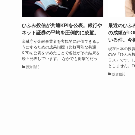
ひふみ投信が共通KPIを公表。銀行や
最近のひふ
ネット証券の平均を圧倒的に凌駕。
の成績がTO
いる件。今
金融庁が金融事業者を客観的に評価できるよ
うにするための成果指標（比較可能な共通
現在日本の投
KPI)を公表を求めたことで各社がその結果を
のが「ひふみ
続々発表しています。 なかでも衝撃的だっ...
ラス）です。
としません。TO
投資信託
投資信託