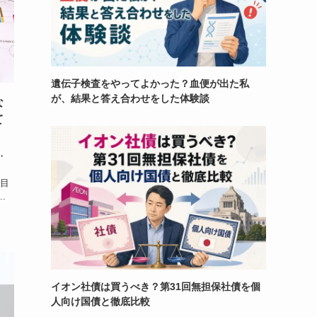
遺伝子検査をやってよかった？血便が出た私
が、結果と答え合わせをした体験談
な
て
・
駄目
.
イオン社債は買うべき？第31回無担保社債を個
人向け国債と徹底比較