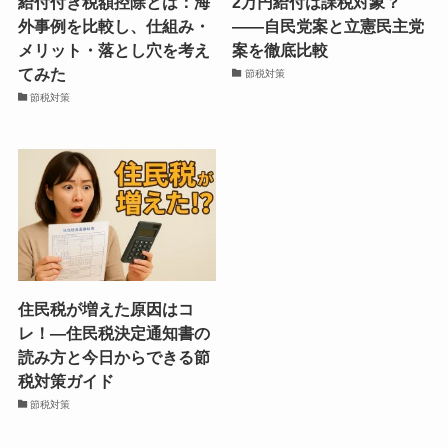
給付付き税額控除とは：海
2万円給付は課税対象？
外事例を比較し、仕組み・
――自民党案と立憲民主党
メリット・落とし穴を考え
案を徹底比較
てみた
節税対策
節税対策
住民税が増えた原因はコ
レ！―住民税決定通知書の
読み方と今日からできる節
税対策ガイド
節税対策