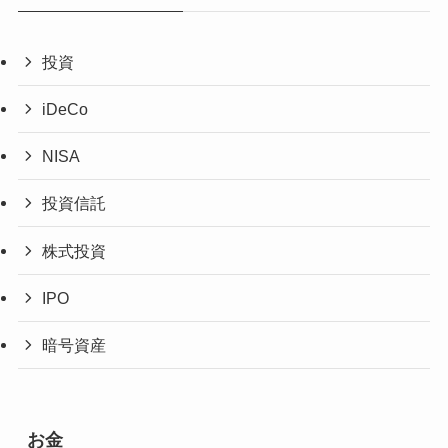
投資
iDeCo
NISA
投資信託
株式投資
IPO
暗号資産
お金