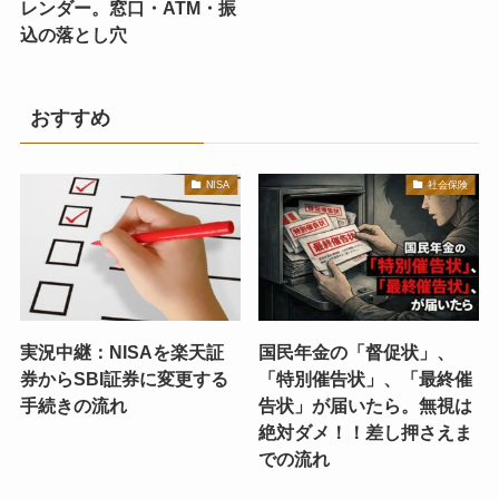
レンダー。窓口・ATM・振
込の落とし穴
おすすめ
NISA
社会保険
実況中継：NISAを楽天証
国民年金の「督促状」、
券からSBI証券に変更する
「特別催告状」、「最終催
手続きの流れ
告状」が届いたら。無視は
絶対ダメ！！差し押さえま
での流れ