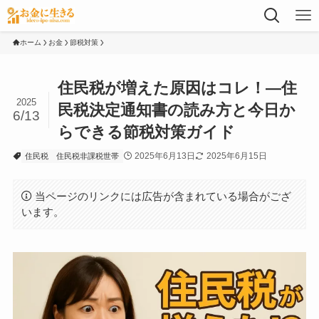
ホーム
お金
節税対策
住民税が増えた原因はコレ！―住
2025
民税決定通知書の読み方と今日か
6/13
らできる節税対策ガイド
2025年6月13日
2025年6月15日
住民税
住民税非課税世帯
当ページのリンクには広告が含まれている場合がござ
います。