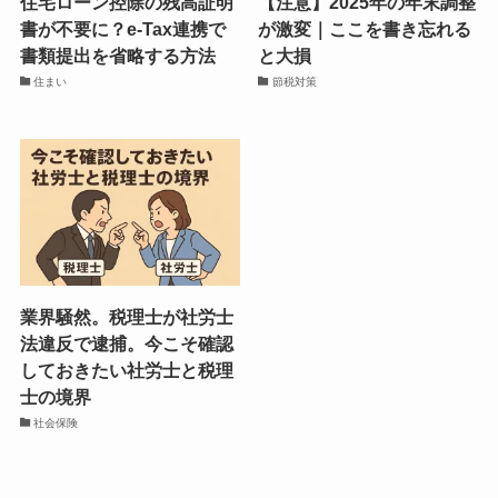
住宅ローン控除の残高証明
【注意】2025年の年末調整
書が不要に？e-Tax連携で
が激変｜ここを書き忘れる
書類提出を省略する方法
と大損
住まい
節税対策
業界騒然。税理士が社労士
法違反で逮捕。今こそ確認
しておきたい社労士と税理
士の境界
社会保険