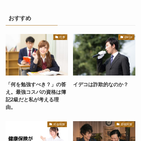
おすすめ
仕事
iDeCo
「何を勉強すべき？」の答
イデコは詐欺的なのか？
え。最強コスパの資格は簿
記2級だと私が考える理
由。
社会保険
節税対策