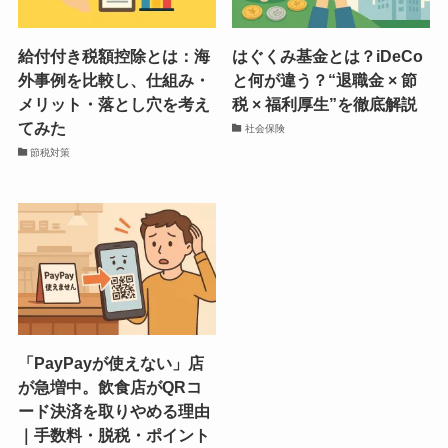
給付付き税額控除とは：海
はぐくみ基金とは？iDeCo
外事例を比較し、仕組み・
と何が違う？“退職金 × 節
メリット・落とし穴を考え
税 × 福利厚生”を徹底解説
てみた
社会保険
節税対策
「PayPayが使えない」店
が急増中。飲食店がQRコ
ード決済を取りやめる理由
｜手数料・脱税・ポイント