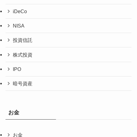
iDeCo
NISA
投資信託
株式投資
IPO
暗号資産
お金
お金