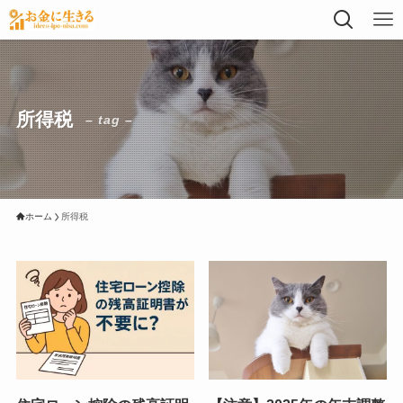
所得税
– tag –
ホーム
所得税