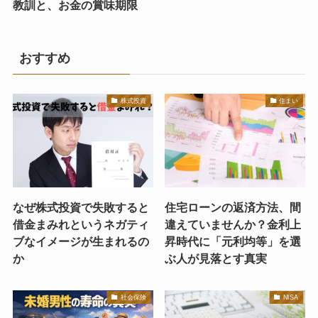
教訓と、お金の賞味期限
おすすめ
株式投資
住まい
なぜ株式投資で失敗すると
住宅ローンの返済方法、間
借金まみれというネガティ
違えていませんか？金利上
ブなイメージが生まれるの
昇時代に「元利均等」を選
か
ぶ人が見落とす真実
社会保険
NISA