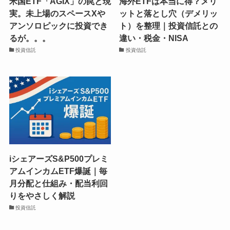
米国ETF「AGIX」の罠と現
海外ETFは本当に得？メリ
実。未上場のスペースXや
ットと落とし穴（デメリッ
アンソロピックに投資でき
ト）を整理｜投資信託との
るが。。。
違い・税金・NISA
投資信託
投資信託
iシェアーズS&P500プレミ
アムインカムETF爆誕｜毎
月分配と仕組み・配当利回
りをやさしく解説
投資信託