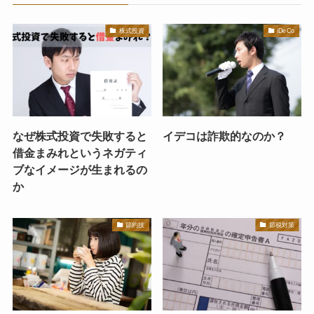
株式投資
iDeCo
なぜ株式投資で失敗すると
イデコは詐欺的なのか？
借金まみれというネガティ
ブなイメージが生まれるの
か
節約技
節税対策