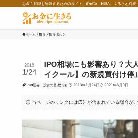
お金の知識を勉強するためのサイト。iDeCo、NISA、ふるさと納
ホーム
投資
投資信託
IPO相場にも影響あり？大
2018
1/24
イクール】の新規買付け停
2018年1月24日
2021年6月3日
SBI証券
投資の基礎知識
当ページのリンクには広告が含まれている場合が