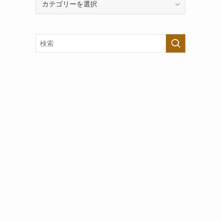
テ
ゴ
リ
ー
で
探
す