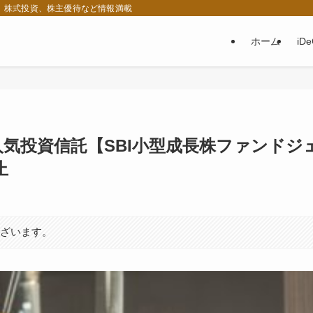
税、株式投資、株主優待など情報満載
ホーム
iD
人気投資信託【SBI小型成長株ファンドジ
止
ございます。