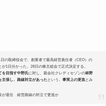
1日の取締役会で、創業者で最高経営責任者（CEO）の
とが1日分かった。28日の株主総会で正式決定する。
てを目指す中野氏
に対し、親会社クレディセゾンの
林野
を主張し、路線対立があった
という。
事実上の更迭
とみ
長が退任 経営路線の対立で更迭か