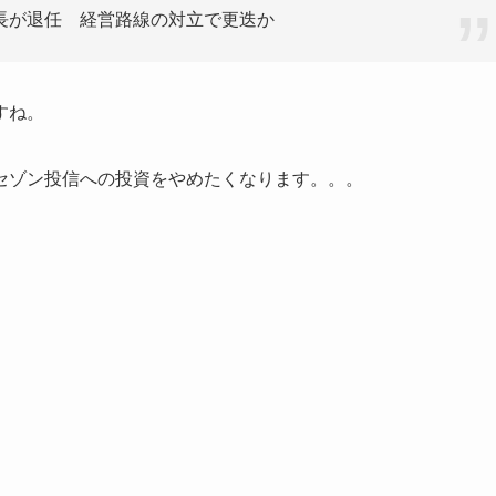
長が退任 経営路線の対立で更迭か
すね。
セゾン投信への投資をやめたくなります。。。