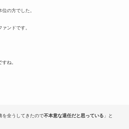
本位の方でした。
ファンドです。
ですね。
務を全うしてきたので
不本意な退任だと思っている
」と