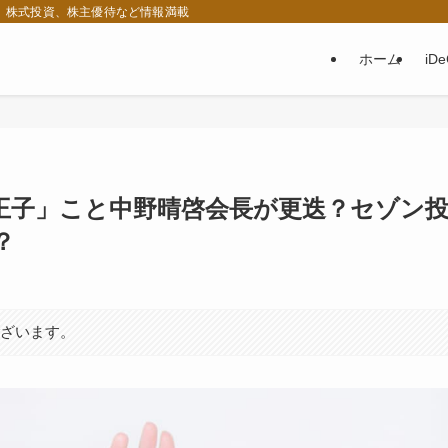
税、株式投資、株主優待など情報満載
ホーム
iD
王子」こと中野晴啓会長が更迭？セゾン
？
ございます。