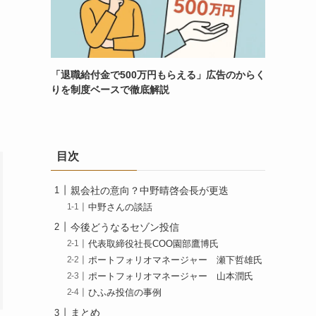
「退職給付金で500万円もらえる」広告のからく
りを制度ベースで徹底解説
目次
親会社の意向？中野晴啓会長が更迭
中野さんの談話
今後どうなるセゾン投信
代表取締役社長COO園部鷹博氏
ポートフォリオマネージャー 瀬下哲雄氏
ポートフォリオマネージャー 山本潤氏
ひふみ投信の事例
まとめ