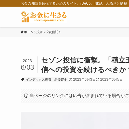
お金の知識を勉強するためのサイト。iDeCo、NISA、ふるさと納
ホーム
投資
投資信託
セゾン投信に衝撃。「積立
2023
6/03
信への投資を続けるべきか
2023年6月3日
2023年6月5日
インデックス投資
老後資金
当ページのリンクには広告が含まれている場合が