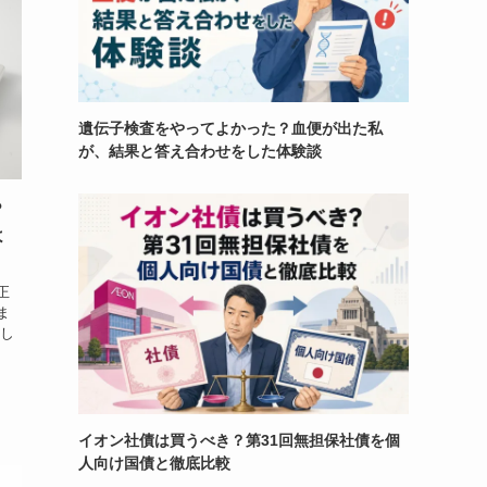
遺伝子検査をやってよかった？血便が出た私
が、結果と答え合わせをした体験談
？
よ
正
ま
まし
イオン社債は買うべき？第31回無担保社債を個
人向け国債と徹底比較