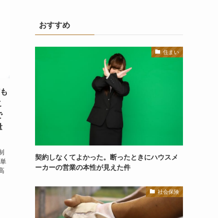
おすすめ
住まい
ども
こ
で
量
制
契約しなくてよかった。断ったときにハウスメ
簡単
ーカーの営業の本性が見えた件
高
社会保険