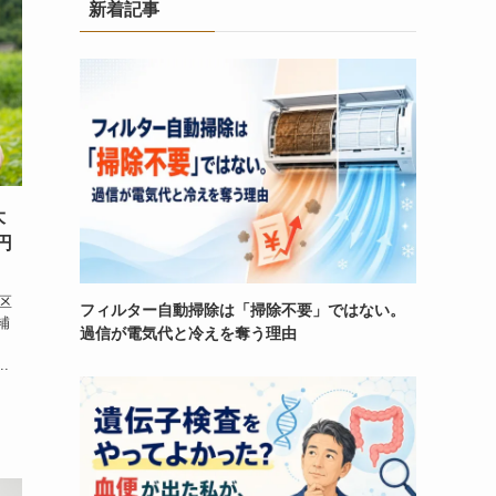
新着記事
大
円
区
フィルター自動掃除は「掃除不要」ではない。
補
過信が電気代と冷えを奪う理由
.