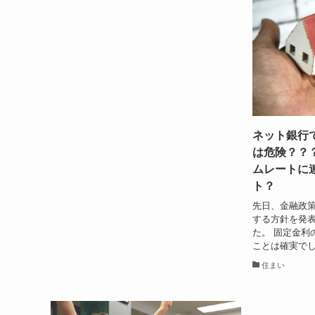
ネット銀行
は危険？？
ムレートに
ト？
先日、金融政
する方針を発
た。 固定金利
ことは確実でしょう・
住まい