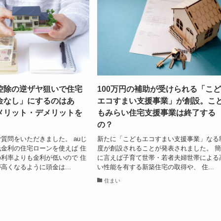
控除の逆ザヤ狙いで住宅
100万円の補助が受けられる「こ
金なし」にするのはあ
エコすまい支援事業」が創設。こ
メリット・デメリットを
もみらい住宅支援事業は終了する
の？
質問をいただきました。 auじ
新たに「こどもエコすまい支援事業」なる
金利の住宅ローンを使えば 住
度が創設されることが発表されました。 
利率よりも金利が低いので 住
に言えば子育て世帯・若者夫婦世帯による
高くなるように頭金は...
い性能を有する新築住宅の取得や、 住...
住まい