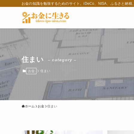
お金の知識を勉強するためのサイト。iDeCo、NISA、ふるさと納
住まい
– category –
お金
住まい
ホーム
お金
住まい