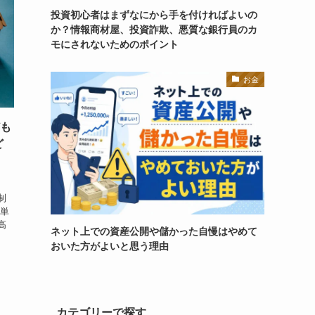
投資初心者はまずなにから手を付ければよいの
か？情報商材屋、投資詐欺、悪質な銀行員のカ
モにされないためのポイント
お金
ども
ど
制
簡単
高
ネット上での資産公開や儲かった自慢はやめて
おいた方がよいと思う理由
カテゴリーで探す