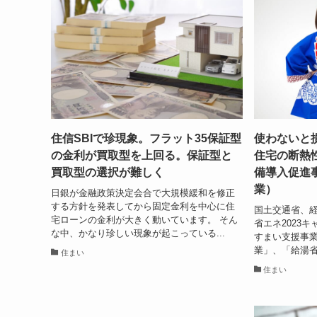
住信SBIで珍現象。フラット35保証型
使わないと
の金利が買取型を上回る。保証型と
住宅の断熱
買取型の選択が難しく
備導入促進
業）
日銀が金融政策決定会合で大規模緩和を修正
する方針を発表してから固定金利を中心に住
国土交通省、経
宅ローンの金利が大きく動いています。 そん
省エネ2023
な中、かなり珍しい現象が起こっている...
すまい支援事
業」、「給湯省
住まい
住まい