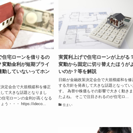
で住宅ローンを借りるの
実質利上げで住宅ローンが上がる
？変動金利が短期プライ
変動から固定に切り替えたほうが
連動していないってホン
いのか？等を解説
日銀が金融政策決定会合で大規模緩和を修
する方針を発表して大きな話題となってい
策決定会合で大規模緩和を修正
す。 為替や株価もその影響で大きく動き
表して大きな話題となりまし
たよね。 そこで注目されるのが住宅ロ...
の住宅ローンの金利が高くなる
・・ https://ideco...
住まい