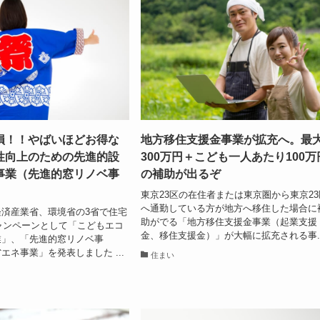
損！！やばいほどお得な
地方移住支援金事業が拡充へ。最
性向上のための先進的設
300万円＋こども一人あたり100万
事業（先進的窓リノベ事
の補助が出るぞ
東京23区の在住者または東京圏から東京23
へ通勤している方が地方へ移住した場合に
済産業省、環境省の3省で住宅
助がでる「地方移住支援金事業（起業支援
キャンペーンとして「こどもエコ
金、移住支援金）」が大幅に拡充される事..
業」、「先進的窓リノベ事
エネ事業」を発表しました ...
住まい