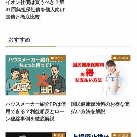
イオン社債は買うべき？第
31回無担保社債を個人向け
国債と徹底比較
おすすめ
住まい
社会保険
ハウスメーカー紹介FPは信
国民健康保険料のお得な支
用できる？利益相反とロー
払い方法を解説
ン破綻事例を徹底解説
投資
株式投資