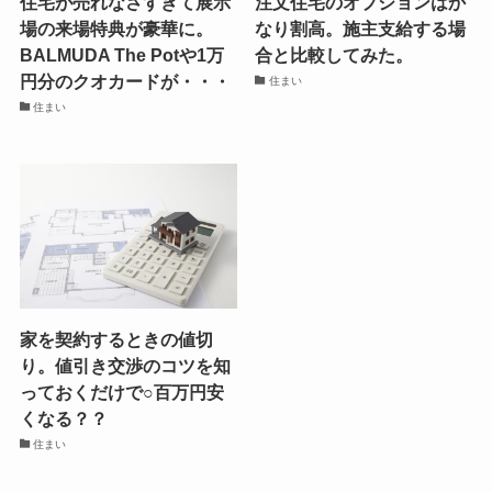
住宅が売れなさすぎて展示
注文住宅のオプションはか
場の来場特典が豪華に。
なり割高。施主支給する場
BALMUDA The Potや1万
合と比較してみた。
円分のクオカードが・・・
住まい
住まい
家を契約するときの値切
り。値引き交渉のコツを知
っておくだけで○百万円安
くなる？？
住まい