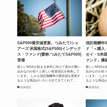
S&P500最安値更新。つみたてiシェ
信託報酬年0
アーズ 米国株式(S&P500)インデック
ド「＜購入
ス・ファンド[愛称:つみたてS&P500]
セイ・S米国
登場
ァンド」爆
新しいNISAが始まる来年に向けて各社が囲い
新しいNISA
込みなのか続々と新しい投資信託を発表して
込みなのか続
います。 しかも信託報酬率の最安値を更新す
います。 しか
るような商品がいろいろ出てきてくれて...
るような商品が
投資信託
投資信託