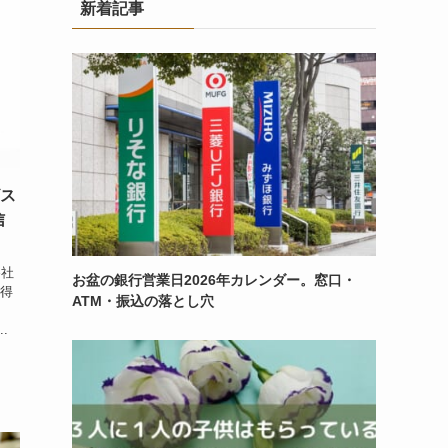
新着記事
ビス
信
各社
お盆の銀行営業日2026年カレンダー。窓口・
獲得
ATM・振込の落とし穴
.