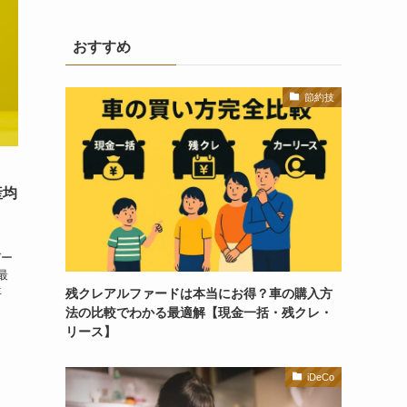
おすすめ
節約技
」
産均
デー
最
年
残クレアルファードは本当にお得？車の購入方
法の比較でわかる最適解【現金一括・残クレ・
リース】
iDeCo