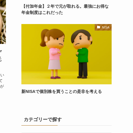
【付加年金】２年で元が取れる。最強にお得な
年金制度はこれだった
NISA
デ
託
囲い
て
社が
新NISAで個別株を買うことの是非を考える
カテゴリーで探す