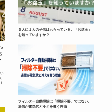
３人に１人の子供はもらっている。「お盆玉」
を知っていますか？
<
S
ァ
囲い
て
新す
フィルター自動掃除は「掃除不要」ではない。
過信が電気代と冷えを奪う理由