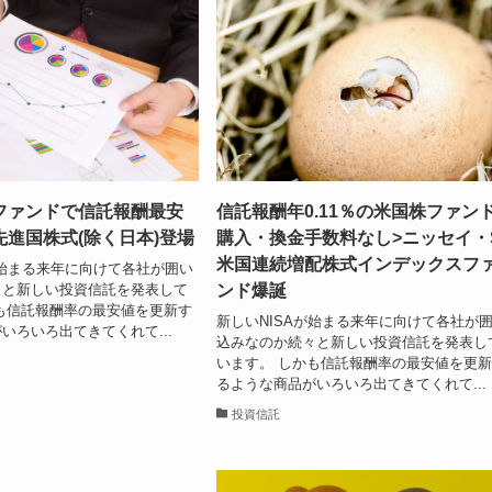
ファンドで信託報酬最安
信託報酬年0.11％の米国株ファンド
進国株式(除く日本)登場
購入・換金手数料なし>ニッセイ・
米国連続増配株式インデックスフ
が始まる来年に向けて各社が囲い
ンド爆誕
々と新しい投資信託を発表して
も信託報酬率の最安値を更新す
新しいNISAが始まる来年に向けて各社が
いろいろ出てきてくれて...
込みなのか続々と新しい投資信託を発表し
います。 しかも信託報酬率の最安値を更
るような商品がいろいろ出てきてくれて...
投資信託