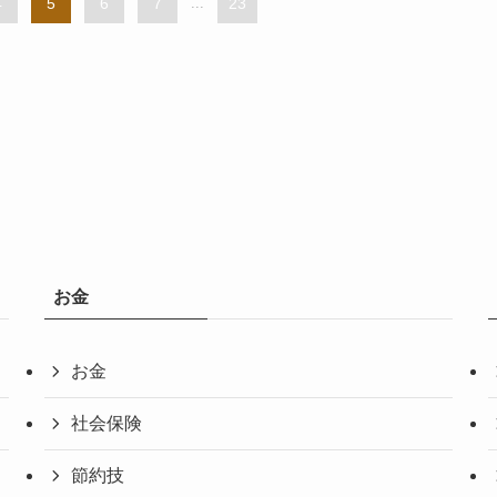
4
5
6
7
...
23
お金
お金
社会保険
節約技