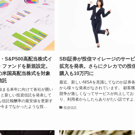
R・S&P500高配当株式イ
SBI証券が投信マイレージのサー
・ファンドを新規設定。
拡充を発表。さらにクレカでの投
の米国高配当株式を対象
購入も10万円に
信託
最近、新しいNISAを意識してなのか証券
から様々な発表がなされています。 顧客
が始まる来年に向けて各社が囲い
競争が激しくなってサービスが向上してお
々と新しい投資信託を発表して
り、利用者からしたらありがたい話ですよ..
も信託報酬率の最安値を更新す
今までなかったような投...
投資信託