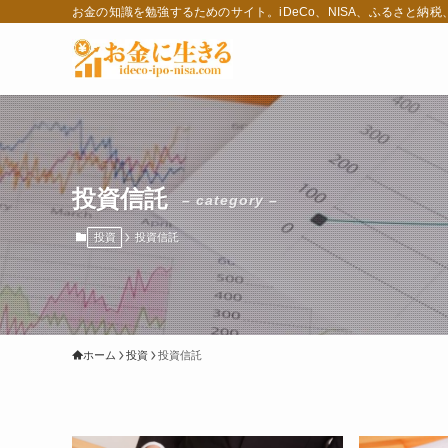
お金の知識を勉強するためのサイト。iDeCo、NISA、ふるさと納
投資信託
– category –
投資
投資信託
ホーム
投資
投資信託