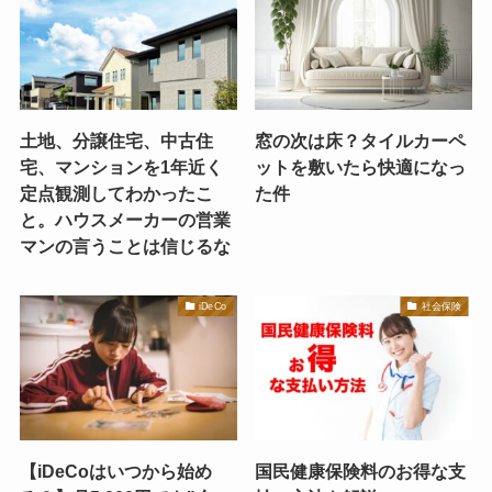
土地、分譲住宅、中古住
窓の次は床？タイルカーペ
宅、マンションを1年近く
ットを敷いたら快適になっ
定点観測してわかったこ
た件
と。ハウスメーカーの営業
マンの言うことは信じるな
iDeCo
社会保険
【iDeCoはいつから始め
国民健康保険料のお得な支