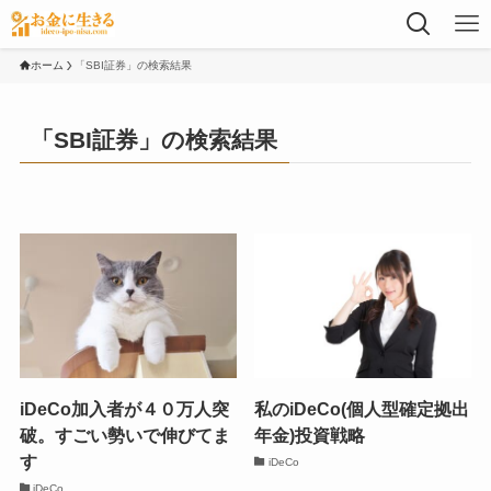
ホーム
「SBI証券」の検索結果
「SBI証券」の検索結果
iDeCo加入者が４０万人突
私のiDeCo(個人型確定拠出
破。すごい勢いで伸びてま
年金)投資戦略
す
iDeCo
iDeCo