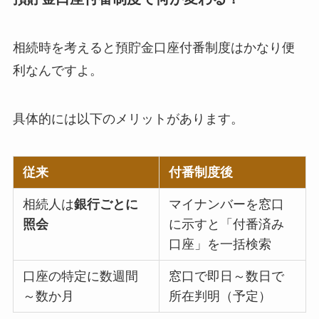
相続時を考えると預貯金口座付番制度はかなり便
利なんですよ。
具体的には以下のメリットがあります。
従来
付番制度後
相続人は
銀行ごとに
マイナンバーを窓口
照会
に示すと「付番済み
口座」を一括検索
口座の特定に数週間
窓口で即日～数日で
～数か月
所在判明（予定）