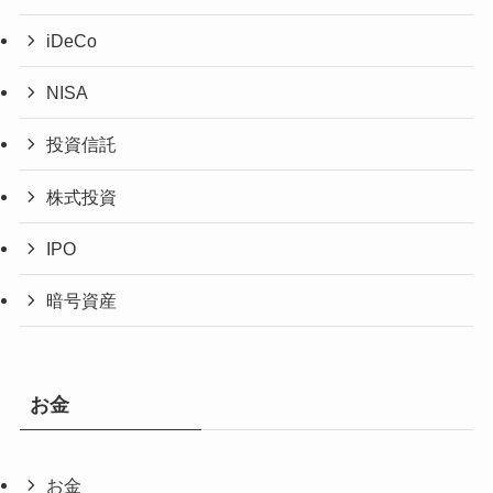
iDeCo
NISA
投資信託
株式投資
IPO
暗号資産
お金
お金