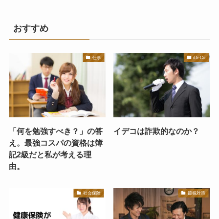
おすすめ
仕事
iDeCo
「何を勉強すべき？」の答
イデコは詐欺的なのか？
え。最強コスパの資格は簿
記2級だと私が考える理
由。
社会保険
節税対策