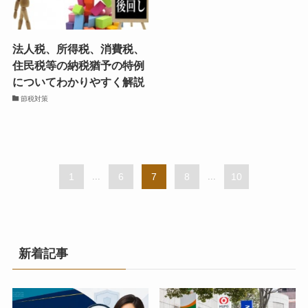
法人税、所得税、消費税、
住民税等の納税猶予の特例
についてわかりやすく解説
節税対策
1
...
6
7
8
...
10
新着記事