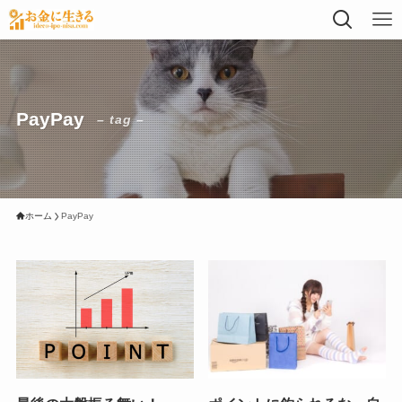
PayPay
– tag –
ホーム
PayPay