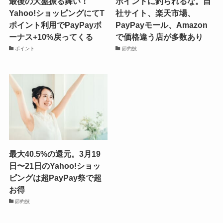
最後の大盤振る舞い！
ポイントに釣られるな。自
Yahoo!ショッピングにてT
社サイト、楽天市場、
ポイント利用でPayPayボ
PayPayモール、Amazon
ーナス+10%戻ってくる
で価格違う店が多数あり
ポイント
節約技
最大40.5%の還元。3月19
日〜21日のYahoo!ショッ
ピングは超PayPay祭で超
お得
節約技