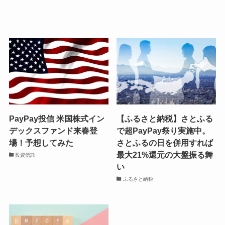
PayPay投信 米国株式イン
【ふるさと納税】さとふる
デックスファンド来春登
で超PayPay祭り実施中。
場！予想してみた
さとふるの日を併用すれば
最大21%還元の大盤振る舞
投資信託
い
ふるさと納税