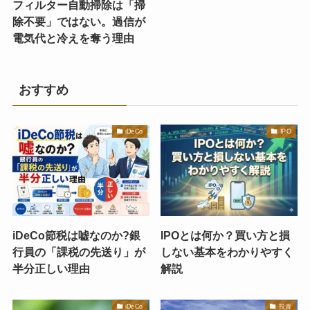
フィルター自動掃除は「掃
除不要」ではない。過信が
電気代と冷えを奪う理由
おすすめ
iDeCo
IPO
iDeCo節税は嘘なのか?銀
IPOとは何か？買い方と損
行員の「課税の先送り」が
しない基本をわかりやすく
半分正しい理由
解説
iDeCo
投資