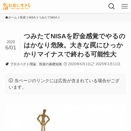
ホーム
投資
NISA
つみたてNISA
つみたてNISAを貯金感覚でやるの
2020
はかなり危険。大きな罠にひっか
6/01
かりマイナスで終わる可能性大
2020年6月1日
2025年3月11日
プロスペクト理論
投資の基礎知識
当ページのリンクには広告が含まれている場合がござ
います。