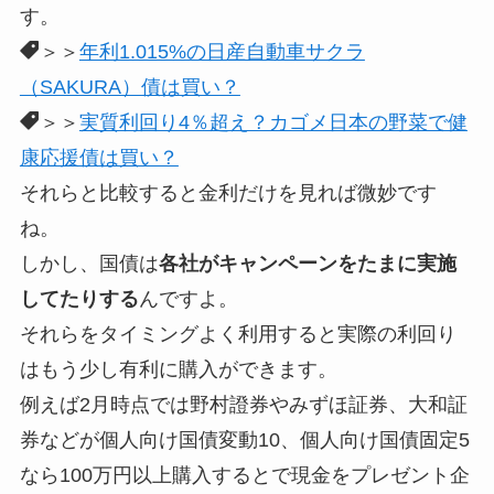
す。
＞＞
年利1.015%の日産自動車サクラ
（SAKURA）債は買い？
＞＞
実質利回り4％超え？カゴメ日本の野菜で健
康応援債は買い？
それらと比較すると金利だけを見れば微妙です
ね。
しかし、国債は
各社がキャンペーンをたまに実施
してたりする
んですよ。
それらをタイミングよく利用すると実際の利回り
はもう少し有利に購入ができます。
例えば2月時点では野村證券やみずほ証券、大和証
券などが個人向け国債変動10、個人向け国債固定5
なら100万円以上購入するとで現金をプレゼント企