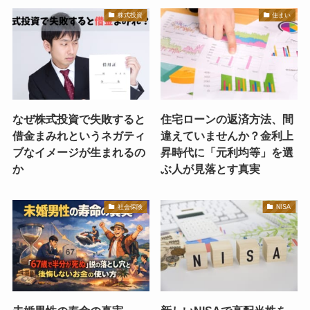
株式投資
住まい
なぜ株式投資で失敗すると
住宅ローンの返済方法、間
借金まみれというネガティ
違えていませんか？金利上
ブなイメージが生まれるの
昇時代に「元利均等」を選
か
ぶ人が見落とす真実
社会保険
NISA