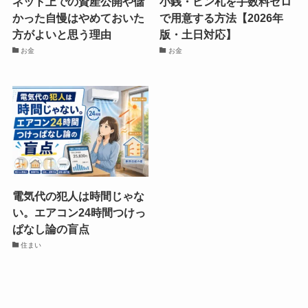
ネット上での資産公開や儲
小銭・ピン札を手数料ゼロ
かった自慢はやめておいた
で用意する方法【2026年
方がよいと思う理由
版・土日対応】
お金
お金
電気代の犯人は時間じゃな
い。エアコン24時間つけっ
ぱなし論の盲点
住まい