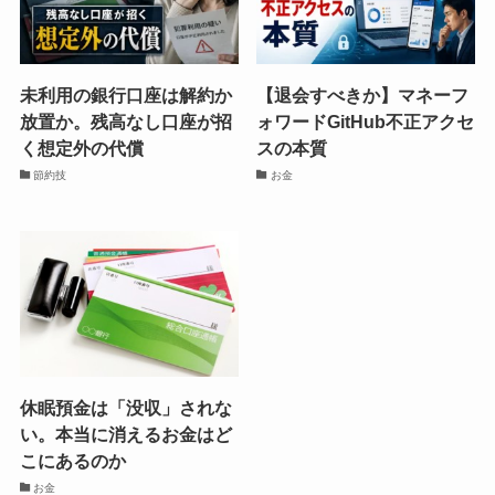
未利用の銀行口座は解約か
【退会すべきか】マネーフ
放置か。残高なし口座が招
ォワードGitHub不正アクセ
く想定外の代償
スの本質
節約技
お金
休眠預金は「没収」されな
い。本当に消えるお金はど
こにあるのか
お金