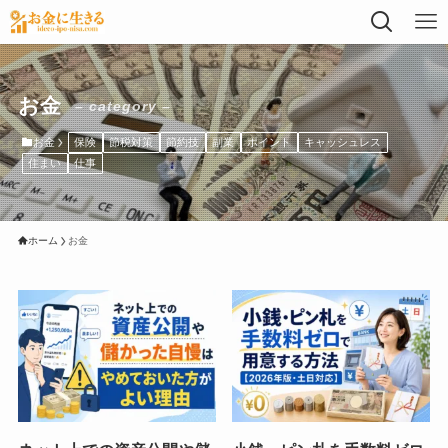
お金
– category –
お金
保険
節税対策
節約技
副業
ポイント
キャッシュレス
住まい
仕事
ホーム
お金